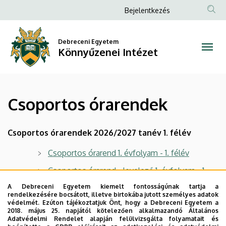
Csoportos
Ugrás
Anonim
Bejelentkezés
a
Felhasználói
órarendek
tartalomra
fiók
Debreceni Egyetem
|
Könnyűzenei Intézet
menüje
Könnyűzenei
Intézet
Csoportos órarendek
Csoportos órarendek 2026/2027 tanév 1. félév
Csoportos órarend 1. évfolyam - 1. félév
Csoportos órarend - levelező 1. évfolyam - 1.
félév
A Debreceni Egyetem kiemelt fontosságúnak tartja a
rendelkezésére bocsátott, illetve birtokába jutott személyes adatok
Csoportos órarend 2. évfolyam - 1. félév
védelmét. Ezúton tájékoztatjuk Önt, hogy a Debreceni Egyetem a
2018. május 25. napjától kötelezően alkalmazandó Általános
Csoportos órarend 3. évfolyam - 1. félév
Adatvédelmi Rendelet alapján felülvizsgálta folyamatait és