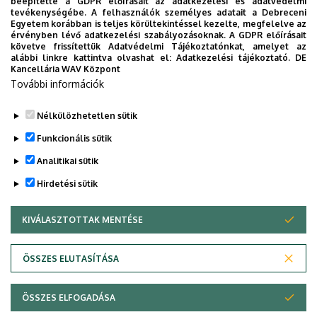
beépítette a GDPR előírásait az adatkezelési és adatvédelmi
Csoportos órarend - levelező 3. évfolyam - 1.
tevékenységébe. A felhasználók személyes adatait a Debreceni
Egyetem korábban is teljes körültekintéssel kezelte, megfelelve az
félév
érvényben lévő adatkezelési szabályozásoknak. A GDPR előírásait
követve frissítettük Adatvédelmi Tájékoztatónkat, amelyet az
Csoportos órarend 3. évfolyam - Pedagógiai
alábbi linkre kattintva olvashat el:
Adatkezelési tájékoztató.
DE
Kancellária WAV Központ
modul - 1. félév
További információk
Csoportos órarend - mesterképzés
Nélkülözhetetlen sütik
Legutóbbi frissítés:
2026. 07. 22. 15:02
Funkcionális sütik
Analitikai sütik
Hirdetési sütik
KIVÁLASZTOTTAK MENTÉSE
WITHDRAW CONSENT
Adatvédelem
Adatvédelem
ÖSSZES ELUTASÍTÁSA
Technikai információk
ÖSSZES ELFOGADÁSA
Szerzői jog © 2026 Unideb