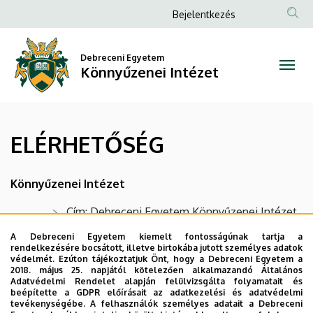
ELÉRHETŐSÉG
Ugrás
Anonim
Bejelentkezés
a
Felhasználói
|
tartalomra
fiók
Debreceni Egyetem
Könnyűzenei
Könnyűzenei Intézet
menüje
Intézet
ELÉRHETŐSÉG
Könnyűzenei Intézet
Cím: Debreceni Egyetem Könnyűzenei Intézet
4032 Debrecen, Füredi út 44.
A Debreceni Egyetem kiemelt fontosságúnak tartja a
rendelkezésére bocsátott, illetve birtokába jutott személyes adatok
Telefon: +36 52 512 900
védelmét. Ezúton tájékoztatjuk Önt, hogy a Debreceni Egyetem a
2018. május 25. napjától kötelezően alkalmazandó Általános
E-mail:
popmusic@music.unideb.hu
Adatvédelmi Rendelet alapján felülvizsgálta folyamatait és
beépítette a GDPR előírásait az adatkezelési és adatvédelmi
tevékenységébe. A felhasználók személyes adatait a Debreceni