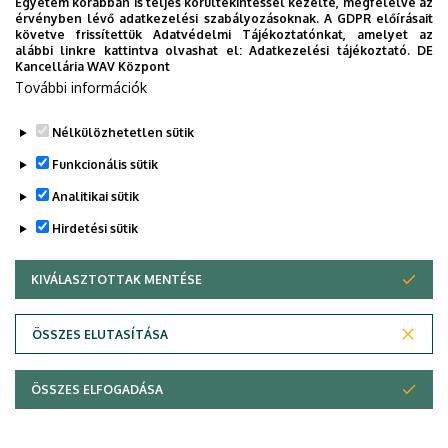
Egyetem korábban is teljes körültekintéssel kezelte, megfelelve az
Legutóbbi frissítés:
2023. 07. 24. 08:18
érvényben lévő adatkezelési szabályozásoknak. A GDPR előírásait
követve frissítettük Adatvédelmi Tájékoztatónkat, amelyet az
alábbi linkre kattintva olvashat el:
Adatkezelési tájékoztató.
DE
Kancellária WAV Központ
További információk
Nélkülözhetetlen sütik
Funkcionális sütik
Analitikai sütik
Hirdetési sütik
KIVÁLASZTOTTAK MENTÉSE
WITHDRAW CONSENT
Adatvédelem
Adatvédelem
ÖSSZES ELUTASÍTÁSA
Technikai információk
ÖSSZES ELFOGADÁSA
Szerzői jog © 2026 Unideb