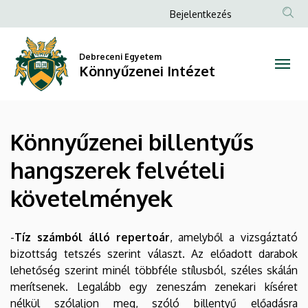
Könnyűzenei
Ugrás
Anonim
Bejelentkezés
a
Felhasználói
billentyűs
tartalomra
fiók
Debreceni Egyetem
hangszerek
Könnyűzenei Intézet
menüje
felvételi
követelmények
Könnyűzenei billentyűs
|
hangszerek felvételi
Könnyűzenei
követelmények
Intézet
-
Tíz számból álló repertoár
, amelyből a vizsgáztató
bizottság tetszés szerint választ. Az előadott darabok
lehetőség szerint minél többféle stílusból, széles skálán
merítsenek. Legalább egy zeneszám zenekari kíséret
nélkül szólaljon meg, szóló billentyű előadásra