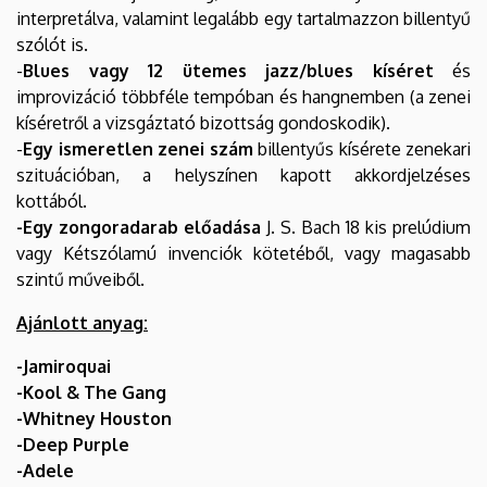
interpretálva, valamint legalább egy tartalmazzon billentyű
szólót is.
-
Blues vagy 12 ütemes jazz/blues kíséret
és
improvizáció többféle tempóban és hangnemben (a zenei
kíséretről a vizsgáztató bizottság gondoskodik).
-
Egy ismeretlen zenei szám
billentyűs kísérete zenekari
szituációban, a helyszínen kapott akkordjelzéses
kottából.
-Egy zongoradarab előadása
J. S. Bach 18 kis prelúdium
vagy Kétszólamú invenciók kötetéből, vagy magasabb
szintű műveiből.
Ajánlott anyag:
-Jamiroquai
-Kool & The Gang
-Whitney Houston
-Deep Purple
-Adele