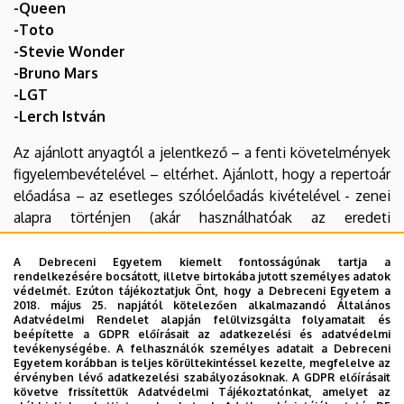
-Queen
-Toto
-Stevie Wonder
-Bruno Mars
-LGT
-Lerch István
Az ajánlott anyagtól a jelentkező – a fenti követelmények
figyelembevételével – eltérhet. Ajánlott, hogy a repertoár
előadása – az esetleges szólóelőadás kivételével - zenei
alapra történjen (akár használhatóak az eredeti
hangfelvételek). A jelentkező nevével és szakirányával
ellátott repertoár listát a vizsgáztató bizottságnak 3
A Debreceni Egyetem kiemelt fontosságúnak tartja a
rendelkezésére bocsátott, illetve birtokába jutott személyes adatok
nyomtatott példányban, a felvételi vizsga megkezdése
védelmét. Ezúton tájékoztatjuk Önt, hogy a Debreceni Egyetem a
előtt kell átadni. A felvételi eljárás során a felvételizők
2018. május 25. napjától kötelezően alkalmazandó Általános
Adatvédelmi Rendelet alapján felülvizsgálta folyamatait és
részére rendelkezésre álló eszközökről az "Intézetünkről"
beépítette a GDPR előírásait az adatkezelési és adatvédelmi
menüpont alatt található "Infrastruktúra" menüpontban
tevékenységébe. A felhasználók személyes adatait a Debreceni
Egyetem korábban is teljes körültekintéssel kezelte, megfelelve az
tájékozódhatnak.
érvényben lévő adatkezelési szabályozásoknak. A GDPR előírásait
követve frissítettük Adatvédelmi Tájékoztatónkat, amelyet az