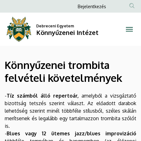
Könnyűzenei
Ugrás
Anonim
Bejelentkezés
a
Felhasználói
trombita
tartalomra
fiók
Debreceni Egyetem
felvételi
Könnyűzenei Intézet
menüje
követelmények
|
Könnyűzenei trombita
Könnyűzenei
felvételi követelmények
Intézet
-
Tíz számból álló repertoár,
amelyből a vizsgáztató
bizottság tetszés szerint választ. Az előadott darabok
lehetőség szerint minél többféle stílusból, széles skálán
merítsenek és legalább egy tartalmazzon trombita szólót
is.
-
Blues vagy 12 ütemes jazz/blues improvizáció
többféle tempóban és hangnemben (az élőzenei