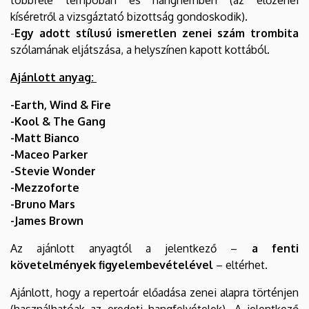
kíséretről a vizsgáztató bizottság gondoskodik).
-
Egy adott stílusú ismeretlen zenei szám trombita
szólamának eljátszása, a helyszínen kapott kottából.
Ajánlott anyag:
-Earth, Wind & Fire
-Kool & The Gang
-Matt Bianco
-Maceo Parker
-Stevie Wonder
-Mezzoforte
-Bruno Mars
-James Brown
Az ajánlott anyagtól a jelentkező –
a fenti
követelmények figyelembevételével
– eltérhet.
Ajánlott, hogy a repertoár előadása zenei alapra történjen
(használhatóak az eredeti hangfelvételek). A jelentkező