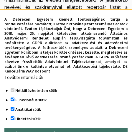
nevével és szakirányával ellátott repertoár listát a
vizsgáztató bizottságnak 3 nyomtatott példányban, a
A Debreceni Egyetem kiemelt fontosságúnak tartja a
felvételi vizsga megkezdése előtt kell átadni.
rendelkezésére bocsátott, illetve birtokába jutott személyes adatok
védelmét. Ezúton tájékoztatjuk Önt, hogy a Debreceni Egyetem a
A felvételi eljárás során a felvételizők részére
2018. május 25. napjától kötelezően alkalmazandó Általános
Adatvédelmi Rendelet alapján felülvizsgálta folyamatait és
rendelkezésre álló eszközökről az "Intézetünkről"
beépítette a GDPR előírásait az adatkezelési és adatvédelmi
menüpont alatt található "Infrastruktúra" menüpontban
tevékenységébe. A felhasználók személyes adatait a Debreceni
Egyetem korábban is teljes körültekintéssel kezelte, megfelelve az
tájékozódhatnak.
érvényben lévő adatkezelési szabályozásoknak. A GDPR előírásait
követve frissítettük Adatvédelmi Tájékoztatónkat, amelyet az
A vizsgáztató bizottság szabadon is tehet fel kérdéseket
alábbi linkre kattintva olvashat el:
Adatkezelési tájékoztató.
DE
Kancellária WAV Központ
a jelentkező szakmai tudásának megállapítására, valamint
További információk
zenei előképzettségére és jövőbeli terveire vonatkozóan
továbbá kérhet egyéb releváns szakmai feladatokat.
Nélkülözhetetlen sütik
Legutóbbi frissítés:
2023. 12. 13. 14:46
Funkcionális sütik
Analitikai sütik
Hirdetési sütik