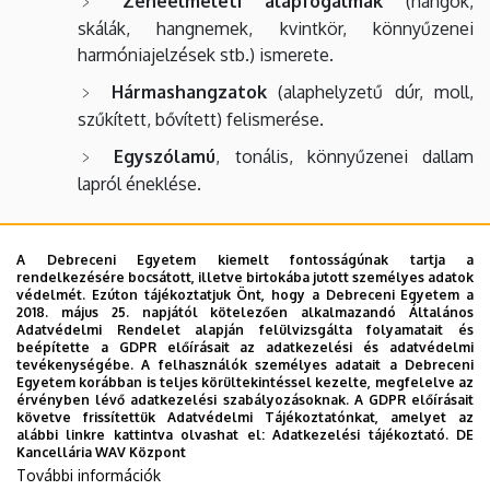
Zeneelméleti alapfogalmak
(hangok,
skálák, hangnemek, kvintkör, könnyűzenei
harmóniajelzések stb.) ismerete.
Hármashangzatok
(alaphelyzetű dúr, moll,
szűkített, bővített) felismerése.
Egyszólamú
, tonális, könnyűzenei dallam
lapról éneklése.
Zongora
(könnyűzenei billentyűs hangszerek szakirányon
A Debreceni Egyetem kiemelt fontosságúnak tartja a
nem kell teljesíteni):
rendelkezésére bocsátott, illetve birtokába jutott személyes adatok
védelmét. Ezúton tájékoztatjuk Önt, hogy a Debreceni Egyetem a
Két olyan, különböző karakterű darab
2018. május 25. napjától kötelezően alkalmazandó Általános
Adatvédelmi Rendelet alapján felülvizsgálta folyamatait és
(klasszikus vagy populáris), amivel a jelentkező
beépítette a GDPR előírásait az adatkezelési és adatvédelmi
legjobban meg tudja mutatni zongoratudását.
tevékenységébe. A felhasználók személyes adatait a Debreceni
Egyetem korábban is teljes körültekintéssel kezelte, megfelelve az
érvényben lévő adatkezelési szabályozásoknak. A GDPR előírásait
követve frissítettük Adatvédelmi Tájékoztatónkat, amelyet az
Mintafeladatok
alábbi linkre kattintva olvashat el:
Adatkezelési tájékoztató.
DE
Kancellária WAV Központ
Szolfézs- Zeneelmélet felvételi
További információk