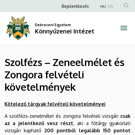
Szolfézs
Ugrás
Anonim
Bejelentkezés
HU
EN
a
Felhasználói
–
tartalomra
fiók
Debreceni Egyetem
Zeneelmélet
Könnyűzenei Intézet
menüje
és
Zongora
Szolfézs – Zeneelmélet és
felvételi
Zongora felvételi
követelmények
követelmények
|
Könnyűzenei
Kötelező tárgyak felvételi követelményei
Intézet
A szolfézs-zenelmélet és zongora felvételi vizsgán
csak
az a jelentkező vesz részt
, aki a főtárgy gyakorlati
vizsgán kapható
200 pontból legalább 150 pontot