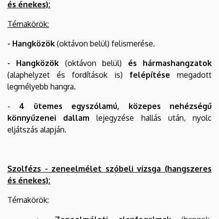
és énekes):
Témakörök:
- Hangközök
(oktávon belül) felismerése.
- Hangközök
(oktávon belül)
és hármashangzatok
(alaphelyzet és fordítások is)
felépítése
megadott
legmélyebb hangra.
-
4 ütemes egyszólamú, közepes nehézségű
könnyűzenei dallam
lejegyzése hallás után, nyolc
eljátszás alapján.
Szolfézs - zeneelmélet szóbeli vizsga (hangszeres
és énekes):
Témakörök: