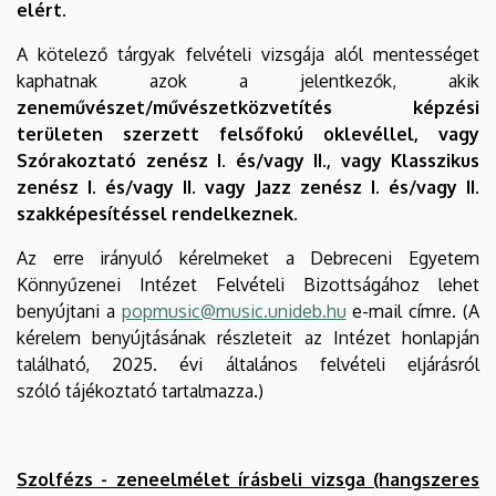
elért
.
A kötelező tárgyak felvételi vizsgája alól mentességet
kaphatnak azok a jelentkezők, akik
zeneművészet/művészetközvetítés képzési
területen szerzett felsőfokú oklevéllel, vagy
Szórakoztató zenész I. és/vagy II., vagy Klasszikus
zenész I. és/vagy II. vagy Jazz zenész I. és/vagy II.
szakképesítéssel rendelkeznek.
Az erre irányuló kérelmeket a Debreceni Egyetem
Könnyűzenei Intézet Felvételi Bizottságához lehet
benyújtani a
popmusic@music.unideb.hu
e-mail címre. (A
kérelem benyújtásának részleteit az Intézet honlapján
található, 2025. évi általános felvételi eljárásról
szóló tájékoztató tartalmazza.)
Szolfézs - zeneelmélet írásbeli vizsga (hangszeres