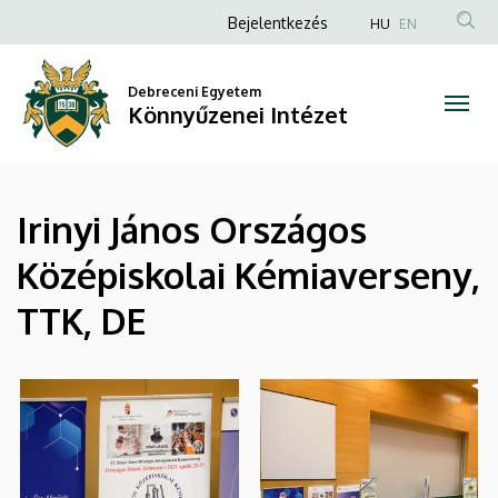
|
Ugrás
Anonim
Bejelentkezés
HU
EN
a
Felhasználói
Könnyűzenei
tartalomra
fiók
Debreceni Egyetem
Intézet
Könnyűzenei Intézet
menüje
Irinyi János Országos
Középiskolai Kémiaverseny,
TTK, DE