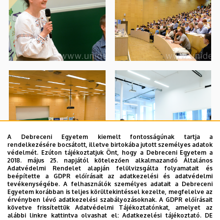
A Debreceni Egyetem kiemelt fontosságúnak tartja a
rendelkezésére bocsátott, illetve birtokába jutott személyes adatok
védelmét. Ezúton tájékoztatjuk Önt, hogy a Debreceni Egyetem a
2018. május 25. napjától kötelezően alkalmazandó Általános
Adatvédelmi Rendelet alapján felülvizsgálta folyamatait és
beépítette a GDPR előírásait az adatkezelési és adatvédelmi
tevékenységébe. A felhasználók személyes adatait a Debreceni
Egyetem korábban is teljes körültekintéssel kezelte, megfelelve az
érvényben lévő adatkezelési szabályozásoknak. A GDPR előírásait
követve frissítettük Adatvédelmi Tájékoztatónkat, amelyet az
alábbi linkre kattintva olvashat el:
Adatkezelési tájékoztató.
DE