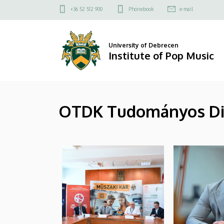
|
Skip
Felső
+36 52 512 900
Phonebook
e-mail
to
kapcsolat
Institute
main
menü
content
of
University of Debrecen
Institute of Pop Music
Pop
Music
OTDK Tudományos Diák