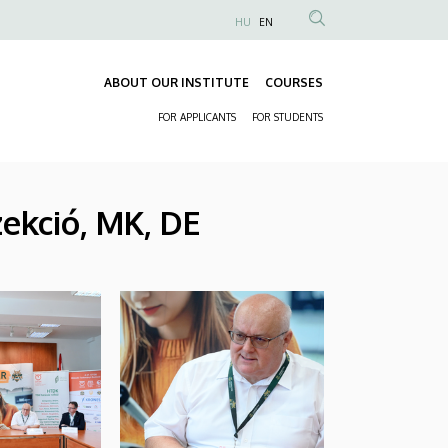
HU
EN
Anonim
Felhasználói
ABOUT OUR INSTITUTE
COURSES
fiók
Fő
menüje
FOR APPLICANTS
FOR STUDENTS
navigáció
Másodlagos
navigáció
ekció, MK, DE